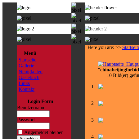
Here you are: >>
Startseit
Menü
Startseite
Haupts
Gallerie
"
chinabeijingforbid
Neuigkeiten
10 Bild(er) gefu
Gästebuch
Links
1
Kontakt
Login Form
2
Benutzername
Passwort
3
Angemeldet bleiben
4