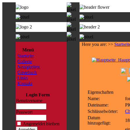
Here you are: >>
Startseit
Menü
Startseite
Haupts
Gallerie
Neuigkeiten
Gästebuch
Links
Kontakt
Eigenschaften
Login Form
Name:
fo
Benutzername
Dateiname:
PI
Schlüsselwörter:
Ch
Passwort
Datum
18
hinzugefügt:
Angemeldet bleiben
ei