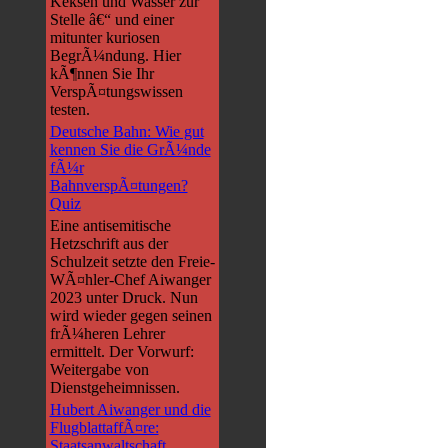
Keksen und Wasser zur
Stelle â€“ und einer
mitunter kuriosen
BegrÃ¼ndung. Hier
kÃ¶nnen Sie Ihr
VerspÃ¤tungswissen
testen.
Deutsche Bahn: Wie gut
kennen Sie die GrÃ¼nde
fÃ¼r
BahnverspÃ¤tungen?
Quiz
Eine antisemitische
Hetzschrift aus der
Schulzeit setzte den Freie-
WÃ¤hler-Chef Aiwanger
2023 unter Druck. Nun
wird wieder gegen seinen
frÃ¼heren Lehrer
ermittelt. Der Vorwurf:
Weitergabe von
Dienstgeheimnissen.
Hubert Aiwanger und die
FlugblattaffÃ¤re:
Staatsanwaltschaft