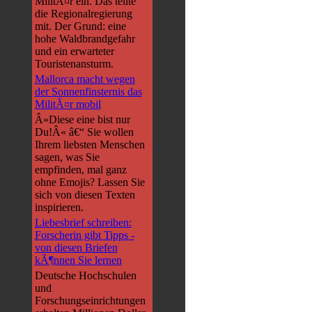
MilitÃ¤r ein. Das teilte
die Regionalregierung
mit. Der Grund: eine
hohe Waldbrandgefahr
und ein erwarteter
Touristenansturm.
Mallorca macht wegen
der Sonnenfinsternis das
MilitÃ¤r mobil
Â»Diese eine bist nur
Du!Â« â€“ Sie wollen
Ihrem liebsten Menschen
sagen, was Sie
empfinden, mal ganz
ohne Emojis? Lassen Sie
sich von diesen Texten
inspirieren.
Liebesbrief schreiben:
Forscherin gibt Tipps -
von diesen Briefen
kÃ¶nnen Sie lernen
Deutsche Hochschulen
und
Forschungseinrichtungen