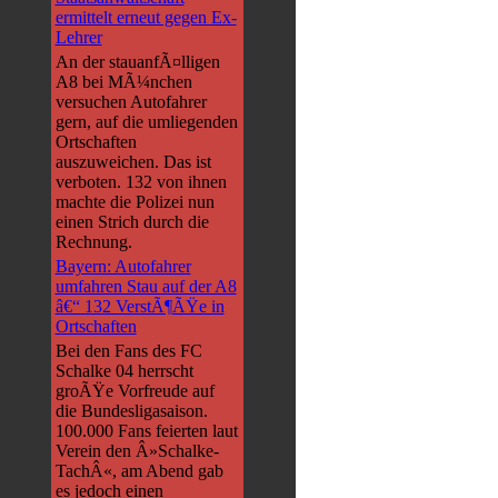
ermittelt erneut gegen Ex-
Lehrer
An der stauanfÃ¤lligen
A8 bei MÃ¼nchen
versuchen Autofahrer
gern, auf die umliegenden
Ortschaften
auszuweichen. Das ist
verboten. 132 von ihnen
machte die Polizei nun
einen Strich durch die
Rechnung.
Bayern: Autofahrer
umfahren Stau auf der A8
â€“ 132 VerstÃ¶ÃŸe in
Ortschaften
Bei den Fans des FC
Schalke 04 herrscht
groÃŸe Vorfreude auf
die Bundesligasaison.
100.000 Fans feierten laut
Verein den Â»Schalke-
TachÂ«, am Abend gab
es jedoch einen