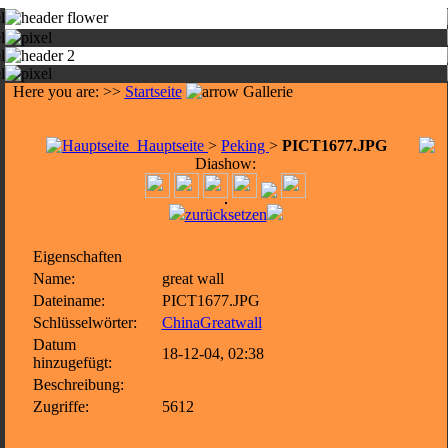
Here you are: >>
Startseite
Gallerie
Hauptseite
>
Peking
>
PICT1677.JPG
Diashow:
zurücksetzen
Eigenschaften
Name:
great wall
Dateiname:
PICT1677.JPG
Schlüsselwörter:
ChinaGreatwall
Datum
18-12-04, 02:38
hinzugefügt:
Beschreibung:
Zugriffe:
5612