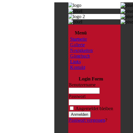
Menü
Startseite
Gallerie
Neuigkeiten
Gästebuch
Links
Kontakt
Login Form
Benutzername
Passwort
Angemeldet bleiben
Passwort vergessen
?