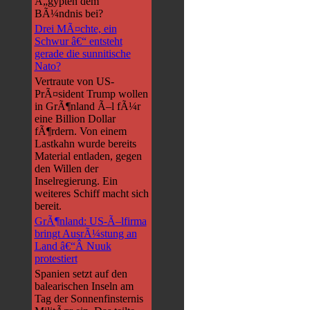
Ã„gypten dem
BÃ¼ndnis bei?
Drei MÃ¤chte, ein
Schwur â€“ entsteht
gerade die sunnitische
Nato?
Vertraute von US-
PrÃ¤sident Trump wollen
in GrÃ¶nland Ã–l fÃ¼r
eine Billion Dollar
fÃ¶rdern. Von einem
Lastkahn wurde bereits
Material entladen, gegen
den Willen der
Inselregierung. Ein
weiteres Schiff macht sich
bereit.
GrÃ¶nland: US-Ã–lfirma
bringt AusrÃ¼stung an
Land â€“Â Nuuk
protestiert
Spanien setzt auf den
balearischen Inseln am
Tag der Sonnenfinsternis