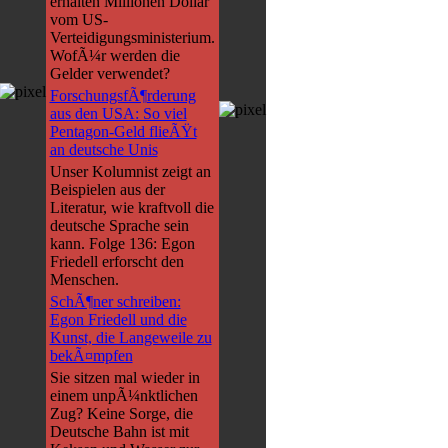
erhalten Millionen Dollar
vom US-
Verteidigungsministerium.
WofÃ¼r werden die
Gelder verwendet?
ForschungsfÃ¶rderung
aus den USA: So viel
Pentagon-Geld flieÃŸt
an deutsche Unis
Unser Kolumnist zeigt an
Beispielen aus der
Literatur, wie kraftvoll die
deutsche Sprache sein
kann. Folge 136: Egon
Friedell erforscht den
Menschen.
SchÃ¶ner schreiben:
Egon Friedell und die
Kunst, die Langeweile zu
bekÃ¤mpfen
Sie sitzen mal wieder in
einem unpÃ¼nktlichen
Zug? Keine Sorge, die
Deutsche Bahn ist mit