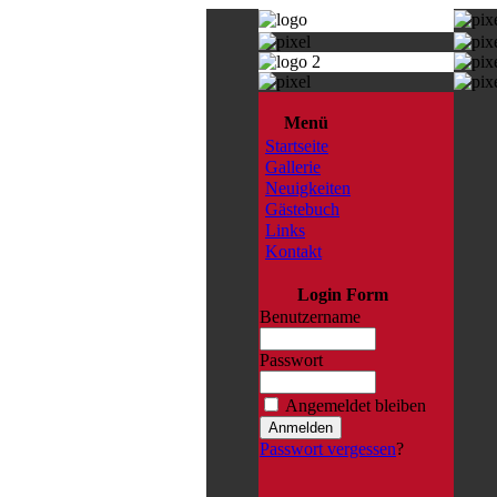
Menü
Startseite
Gallerie
Neuigkeiten
Gästebuch
Links
Kontakt
Login Form
Benutzername
Passwort
Angemeldet bleiben
Passwort vergessen
?