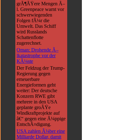
grÃ¶ÃŸere Mengen Ã–
l. Greenpeace warnt vor
schwerwiegenden
Folgen fÃ¼r die
Umwelt. Das Schiff
wird Russlands
Schattenflotte
zugerechnet.
Oman: Drohende Ã–
lkatastrophe vor der
KÃ¼ste
Der Feldzug der Trump-
Regierung gegen
erneuerbare
Energieformen geht
weiter: Der deutsche
Konzern RWE gibt
mehrere in den USA
geplante groÃŸe
Windkraftprojekte auf
â€“ gegen eine Ã¼ppige
EntschÃ¤digung.
USA zahlen Ã¼ber eine
Milliarde Dollar, damit