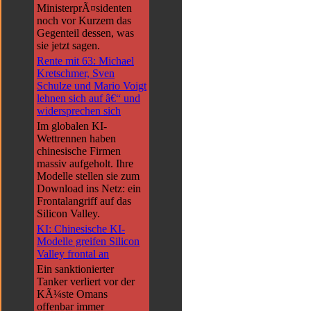
MinisterprÃ¤sidenten
noch vor Kurzem das
Gegenteil dessen, was
sie jetzt sagen.
Rente mit 63: Michael
Kretschmer, Sven
Schulze und Mario Voigt
lehnen sich auf â€“ und
widersprechen sich
Im globalen KI-
Wettrennen haben
chinesische Firmen
massiv aufgeholt. Ihre
Modelle stellen sie zum
Download ins Netz: ein
Frontalangriff auf das
Silicon Valley.
KI: Chinesische KI-
Modelle greifen Silicon
Valley frontal an
Ein sanktionierter
Tanker verliert vor der
KÃ¼ste Omans
offenbar immer