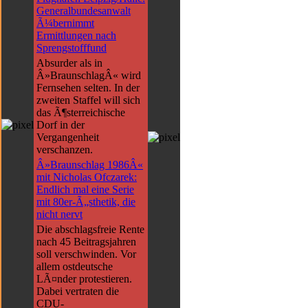
Generalbundesanwalt
Ã¼bernimmt
Ermittlungen nach
Sprengstofffund
Absurder als in
Â»BraunschlagÂ« wird
Fernsehen selten. In der
zweiten Staffel will sich
das Ã¶sterreichische
Dorf in der
Vergangenheit
verschanzen.
Â»Braunschlag 1986Â«
mit Nicholas Ofczarek:
Endlich mal eine Serie
mit 80er-Ã„sthetik, die
nicht nervt
Die abschlagsfreie Rente
nach 45 Beitragsjahren
soll verschwinden. Vor
allem ostdeutsche
LÃ¤nder protestieren.
Dabei vertraten die
CDU-