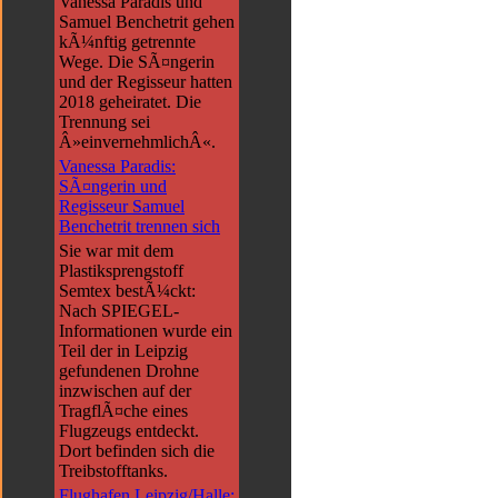
Vanessa Paradis und
Samuel Benchetrit gehen
kÃ¼nftig getrennte
Wege. Die SÃ¤ngerin
und der Regisseur hatten
2018 geheiratet. Die
Trennung sei
Â»einvernehmlichÂ«.
Vanessa Paradis:
SÃ¤ngerin und
Regisseur Samuel
Benchetrit trennen sich
Sie war mit dem
Plastiksprengstoff
Semtex bestÃ¼ckt:
Nach SPIEGEL-
Informationen wurde ein
Teil der in Leipzig
gefundenen Drohne
inzwischen auf der
TragflÃ¤che eines
Flugzeugs entdeckt.
Dort befinden sich die
Treibstofftanks.
Flughafen Leipzig/Halle: