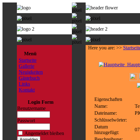
Here you are: >>
Startseit
Menü
Startseite
Haupts
Gallerie
Neuigkeiten
Gästebuch
Links
Kontakt
Eigenschaften
Login Form
Name:
Te
Benutzername
Dateiname:
PI
Schlüsselwörter:
Passwort
Datum
07
hinzugefügt:
Angemeldet bleiben
Beschreibung: