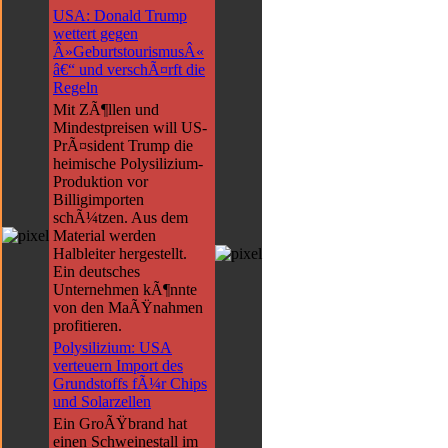
USA: Donald Trump
wettert gegen
Â»GeburtstourismusÂ«
â€“ und verschÃ¤rft die
Regeln
Mit ZÃ¶llen und
Mindestpreisen will US-
PrÃ¤sident Trump die
heimische Polysilizium-
Produktion vor
Billigimporten
schÃ¼tzen. Aus dem
Material werden
Halbleiter hergestellt.
Ein deutsches
Unternehmen kÃ¶nnte
von den MaÃŸnahmen
profitieren.
Polysilizium: USA
verteuern Import des
Grundstoffs fÃ¼r Chips
und Solarzellen
Ein GroÃŸbrand hat
einen Schweinestall im