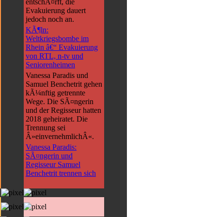
entschÃ¤rft, die
Evakuierung dauert
jedoch noch an.
KÃ¶ln:
Weltkriegsbombe im
Rhein â€“ Evakuierung
von RTL, n-tv und
Seniorenheimen
Vanessa Paradis und
Samuel Benchetrit gehen
kÃ¼nftig getrennte
Wege. Die SÃ¤ngerin
und der Regisseur hatten
2018 geheiratet. Die
Trennung sei
Â»einvernehmlichÂ«.
Vanessa Paradis:
SÃ¤ngerin und
Regisseur Samuel
Benchetrit trennen sich