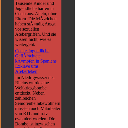
Tausende Kinder und
Jugendliche harren in
Ceuta aus. Allein, ohne
Eltern. Die MÃ¤dchen
haben stÃ¤ndig Angst
vor sexuellen
Ãœbergriffen. Und sie
wissen nicht, wie es
weitergeht.
Ceuta: Jugendliche
GeflÃ¼chtete
kÃ¤mpfen in Spaniens
Exklave ums
Ãœberleben
Im Niedrigwasser des
Rheins wurde eine
Weltkriegsbombe
entdeckt. Neben
zahlreichen
Seniorenheimbewohnern
mussten auch Mitarbeiter
von RTL und n-tv
evakuiert werden. Die
Bombe ist inzwischen