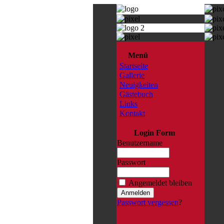
Menü
Startseite
Gallerie
Neuigkeiten
Gästebuch
Links
Kontakt
Login Form
Benutzername
Passwort
Angemeldet bleiben
Passwort vergessen
?