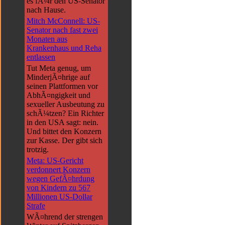
es fÃ¼r den US-Senator
nach Hause.
Mitch McConnell: US-
Senator nach fast zwei
Monaten aus
Krankenhaus und Reha
entlassen
Tut Meta genug, um
MinderjÃ¤hrige auf
seinen Plattformen vor
AbhÃ¤ngigkeit und
sexueller Ausbeutung zu
schÃ¼tzen? Ein Richter
in den USA sagt: nein.
Und bittet den Konzern
zur Kasse. Der gibt sich
trotzig.
Meta: US-Gericht
verdonnert Konzern
wegen GefÃ¤hrdung
von Kindern zu 567
Millionen US-Dollar
Strafe
WÃ¤hrend der strengen