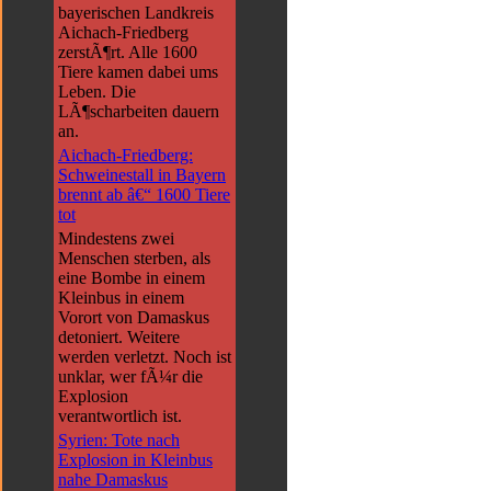
bayerischen Landkreis
Aichach-Friedberg
zerstÃ¶rt. Alle 1600
Tiere kamen dabei ums
Leben. Die
LÃ¶scharbeiten dauern
an.
Aichach-Friedberg:
Schweinestall in Bayern
brennt ab â€“ 1600 Tiere
tot
Mindestens zwei
Menschen sterben, als
eine Bombe in einem
Kleinbus in einem
Vorort von Damaskus
detoniert. Weitere
werden verletzt. Noch ist
unklar, wer fÃ¼r die
Explosion
verantwortlich ist.
Syrien: Tote nach
Explosion in Kleinbus
nahe Damaskus