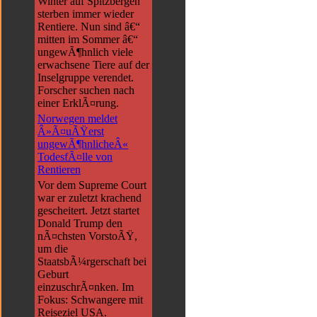
Winter auf Spitzbergen
sterben immer wieder
Rentiere. Nun sind â€“
mitten im Sommer â€“
ungewÃ¶hnlich viele
erwachsene Tiere auf der
Inselgruppe verendet.
Forscher suchen nach
einer ErklÃ¤rung.
Norwegen meldet
Â»Ã¤uÃŸerst
ungewÃ¶hnlicheÂ«
TodesfÃ¤lle von
Rentieren
Vor dem Supreme Court
war er zuletzt krachend
gescheitert. Jetzt startet
Donald Trump den
nÃ¤chsten VorstoÃŸ,
um die
StaatsbÃ¼rgerschaft bei
Geburt
einzuschrÃ¤nken. Im
Fokus: Schwangere mit
Reiseziel USA.