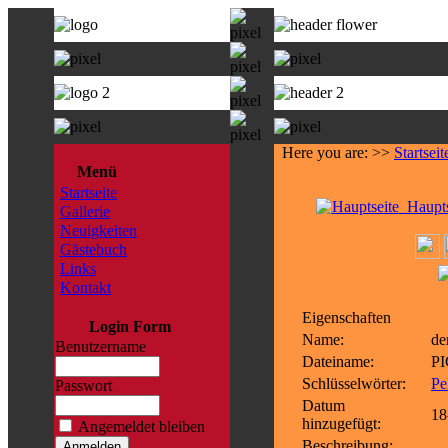
Here you are: >>
Startseit
Menü
Startseite
Haupts
Gallerie
Neuigkeiten
Gästebuch
Links
Kontakt
Eigenschaften
Login Form
Name:
de
Benutzername
Dateiname:
PI
Schlüsselwörter:
Pe
Passwort
Datum
18
hinzugefügt:
Angemeldet bleiben
Beschreibung: