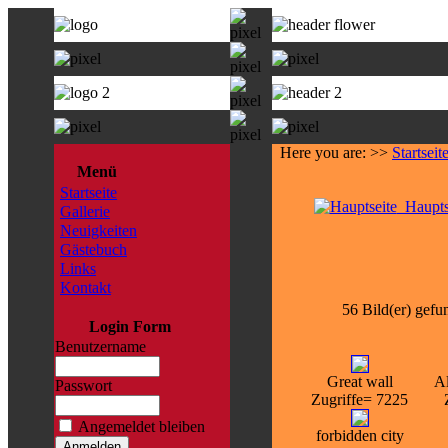
Here you are: >>
Startseit
Menü
Startseite
Haupts
Gallerie
Neuigkeiten
Gästebuch
Links
Kontakt
56 Bild(er) gefu
Login Form
Benutzername
Great wall
Al
Passwort
Zugriffe= 7225
Angemeldet bleiben
forbidden city