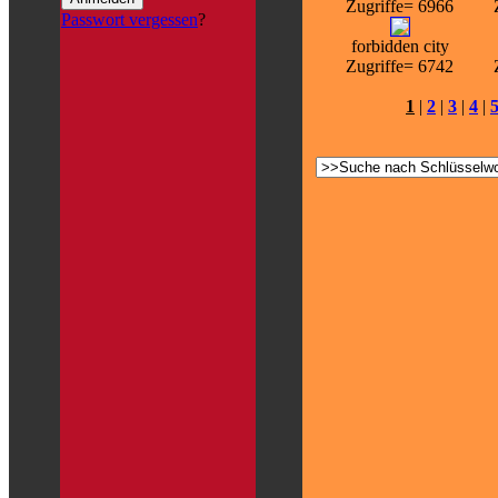
Zugriffe= 6966
Passwort vergessen
?
forbidden city
Zugriffe= 6742
1
|
2
|
3
|
4
|