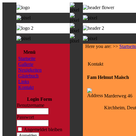
Here you are: >>
Startseit
Menü
Startseite
Kontakt
Gallerie
Neuigkeiten
Gästebuch
Fam Helmut Maisch
Links
Kontakt
Marderweg 46
Login Form
Benutzername
Kirchheim, Deut
Passwort
Angemeldet bleiben